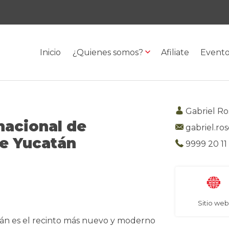
Inicio
¿Quienes somos?
Afiliate
Event
Gabriel Ro
nacional de
gabriel.ro
e Yucatán
9999 20 11
Sitio we
tán es el recinto más nuevo y moderno