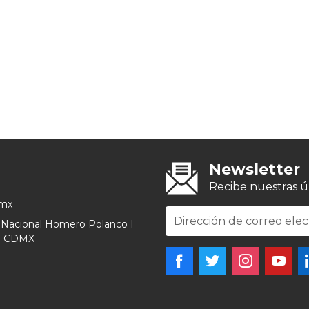
Newsletter
Recibe nuestras úl
.mx
to Nacional Homero Polanco I
go CDMX