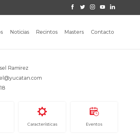
os
Noticias
Recintos
Masters
Contacto
sel Ramirez
sel@yucatan.com
 18
b
Características
Eventos